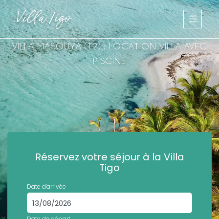
Panneau de gestion des cookies
Villa Tigo
VILLA MABOUYA (T2) : LOCATION VILLA AVEC
PISCINE
VOTRE HAVRE DE PAIX POUR DES VACANCES
Réservez votre séjour à la Villa
INOUBLIABLES À SAINT-LUCE EN MARTINIQUE
Tigo
Date d'arrivée
Date de départ